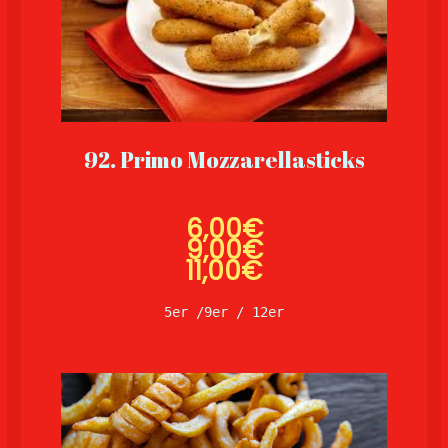
92. Primo Mozzarellasticks
6,00€
9,00
€
11,00€
5er /9er / 12er