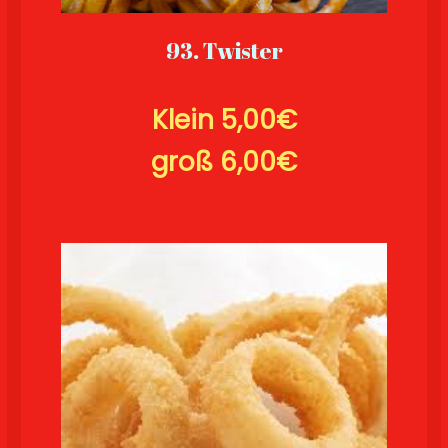
93. Twister
Klein
5,00€
groß
6,00€