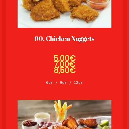
90. Chicken Nuggets
5,00€
7,00
€
8,50€
6er / 9er / 12er