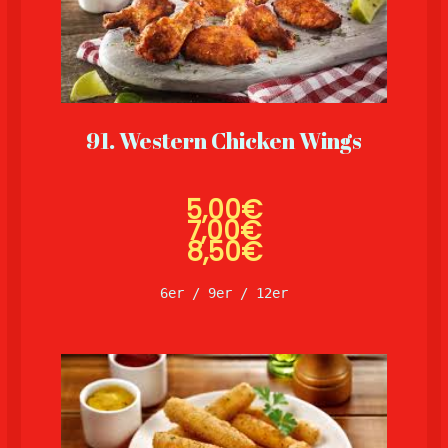
91. Western Chicken Wings
5,00€
7,00
€
8,50€
6er / 9er / 12er