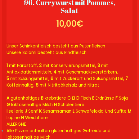
96. Currywurst mit Pommes,
Salat
10,00€
Unser Schinkenfleisch besteht aus Putenfleisch
Unsere Salami besteht aus Rindfleisch
1
mit Farbstoff,
2
mit Konservierungsmittel,
3
mit
Antioxidationsmitteln,
4
mit
Geschmacksverstärkern,
5
mit Süßungsmittel,
6
mit Zuckerart und Süßungsmittel,
7
Koffeinhaltig,
8
mit Nitritpökelsalz und Nitrat
A
gutenhaltiges
B
krebstiere
C
Ei
D
Fisch
E
Erdnüsse
F
Soja
G
laktosehaltige Milch
H
Schalentiere
I
sellerie
J
Senf
K
Sesamsaman
L
Schwefeloxid Und Sufite
M
Lupine
N
Weichtiere
ALLERGNE
Alle Pizzen enthalten glutenhaltiges Getreide und
laktosenhaltige Milch